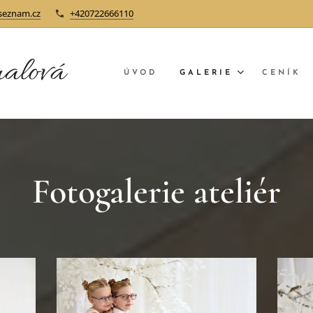
seznam.cz
+420722666110
alová
ÚVOD
GALERIE
CENÍK
Fotogalerie ateliér