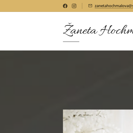
zanetahochmalova@
Žaneta Hochm