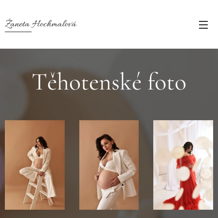
Žaneta Hochmalová
Těhotenské foto