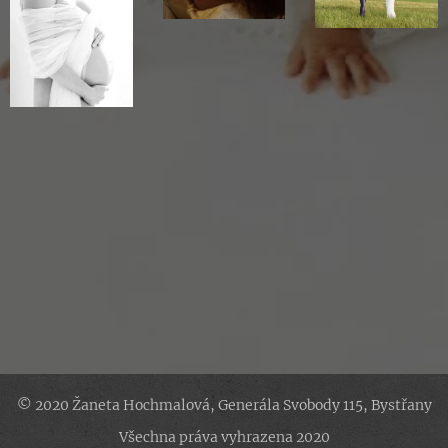
© 2020 Žaneta Hochmalová, Generála Svobody 115, Bystřany
Všechna práva vyhrazena 2020